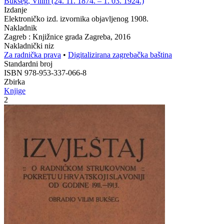
Bukšeg, Vilim (24. 11. 1874. – 1. 03. 1924.)
Izdanje
Elektroničko izd. izvornika objavljenog 1908.
Nakladnik
Zagreb : Knjižnice grada Zagreba, 2016
Nakladnički niz
Za radnička prava
•
Digitalizirana zagrebačka baština
Standardni broj
ISBN 978-953-337-066-8
Zbirka
Knjige
2