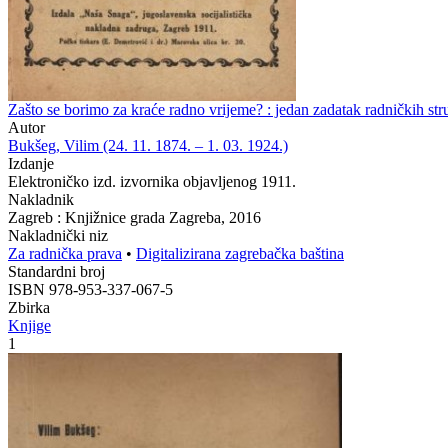
Zašto se borimo za kraće radno vrijeme? : jedan zadatak radničkih st
Autor
Bukšeg, Vilim (24. 11. 1874. – 1. 03. 1924.)
Izdanje
Elektroničko izd. izvornika objavljenog 1911.
Nakladnik
Zagreb : Knjižnice grada Zagreba, 2016
Nakladnički niz
Za radnička prava
•
Digitalizirana zagrebačka baština
Standardni broj
ISBN 978-953-337-067-5
Zbirka
Knjige
1