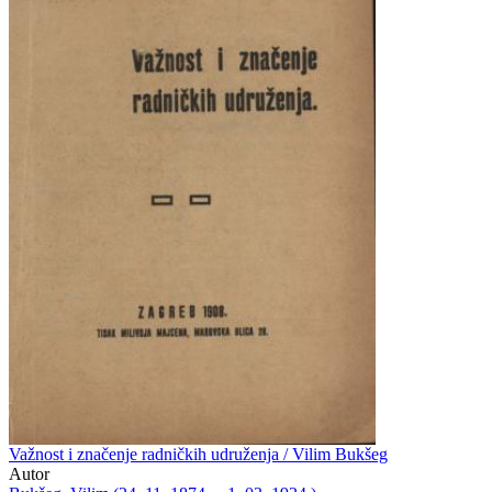
Važnost i značenje radničkih udruženja / Vilim Bukšeg
Autor