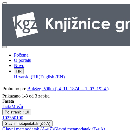
Početna
O portalu
Novo
HR
Hrvatski (HR)
English (EN)
Probrano po:
Bukšeg, Vilim (24. 11. 1874. – 1. 03. 1924.)
Prikazano 1-3 od 3 zapisa
Faseta
Lista
Mreža
Po stranici: 10
10
25
50
100
Glavni metapodatak (Z->A)
Glavni metapodatak (A->Z)
Glavni metapodatak (Z->A)