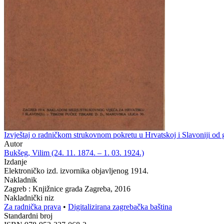
Izvještaj o radničkom strukovnom pokretu u Hrvatskoj i Slavoniji od
Autor
Bukšeg, Vilim (24. 11. 1874. – 1. 03. 1924.)
Izdanje
Elektroničko izd. izvornika objavljenog 1914.
Nakladnik
Zagreb : Knjižnice grada Zagreba, 2016
Nakladnički niz
Za radnička prava
•
Digitalizirana zagrebačka baština
Standardni broj