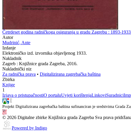
Četrdeset godina radničkoga osiguranja u gradu Zagrebu : 1893-1933
Autor
Mudrinić, Ante
Izdanje
Elektroničko izd. izvornika objavljenog 1933.
Nakladnik
Zagreb : Knjižnice grada Zagreba, 2016.
Nakladnički niz
Za radnička prava
•
Digitalizirana zagrebačka baština
Zbirka
Knjige
1
Izjava o pristupačnosti
O portalu
Uvjeti korištenja
Linkovi
Suradnici
Imp
Projekt Digitalizirana zagrebačka baština sufinanciran je sredstvima Grada Za
© 2026 Digitalne zbirke Knjižnica grada Zagreba Sva prava pridržan
Powered by Indigo