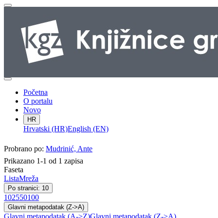
Početna
O portalu
Novo
HR
Hrvatski (HR)
English (EN)
Probrano po:
Mudrinić, Ante
Prikazano 1-1 od 1 zapisa
Faseta
Lista
Mreža
Po stranici: 10
10
25
50
100
Glavni metapodatak (Z->A)
Glavni metapodatak (A->Z)
Glavni metapodatak (Z->A)