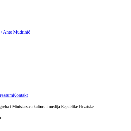
 / Ante Mudrinić
ressum
Kontakt
greba i Ministarstva kulture i medija Republike Hrvatske
a