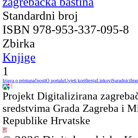
zagrebačka baština
Standardni broj
ISBN 978-953-337-095-8
Zbirka
Knjige
1
Izjava o pristupačnosti
O portalu
Uvjeti korištenja
Linkovi
Suradnici
Imp
Projekt Digitalizirana zagreba
sredstvima Grada Zagreba i Min
Republike Hrvatske