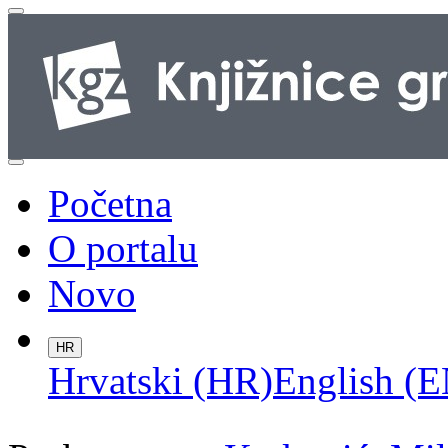
Početna
O portalu
Novo
HR
Hrvatski (HR)
English (E