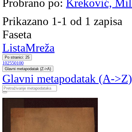
Probrano po:
Kreković, Mi
Prikazano 1-1 od 1 zapisa
Faseta
Lista
Mreža
Po stranici: 25
10
25
50
100
Glavni metapodatak (Z->A)
Glavni metapodatak (A->Z)