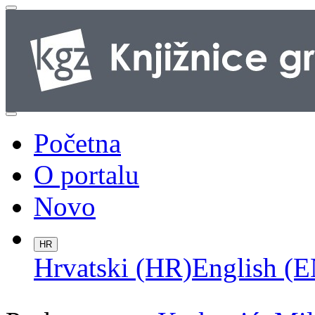
Početna
O portalu
Novo
HR
Hrvatski (HR)
English (E