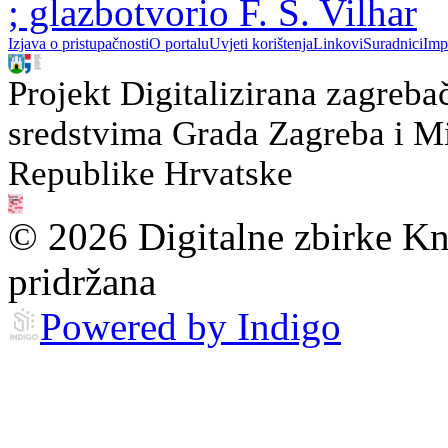
; glazbotvorio F. S. Vilhar
Izjava o pristupačnosti
O portalu
Uvjeti korištenja
Linkovi
Suradnici
Imp
Projekt Digitalizirana zagreba
sredstvima Grada Zagreba i Min
Republike Hrvatske
© 2026 Digitalne zbirke Kn
pridržana
Powered by Indigo