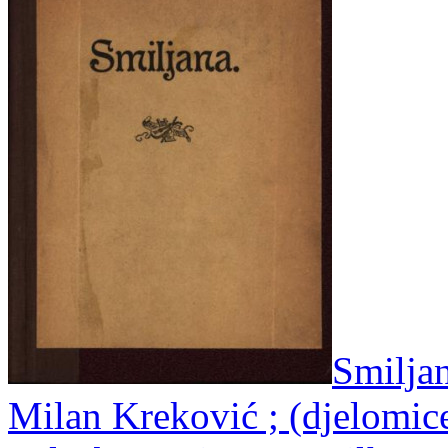
Smiljan
Milan Kreković ; (djelomic