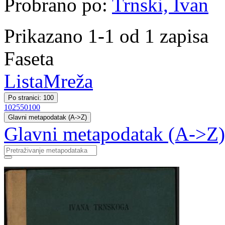
Probrano po:
Trnski, Ivan
Prikazano 1-1 od 1 zapisa
Faseta
Lista
Mreža
Po stranici: 100
10
25
50
100
Glavni metapodatak (A->Z)
Glavni metapodatak (A->Z)