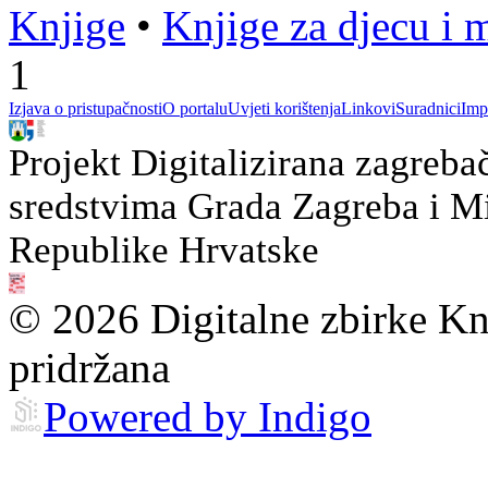
Knjige
•
Knjige za djecu i 
1
Izjava o pristupačnosti
O portalu
Uvjeti korištenja
Linkovi
Suradnici
Imp
Projekt Digitalizirana zagreba
sredstvima Grada Zagreba i Min
Republike Hrvatske
© 2026 Digitalne zbirke Kn
pridržana
Powered by Indigo