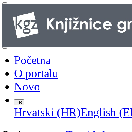
Početna
O portalu
Novo
HR
Hrvatski (HR)
English (E