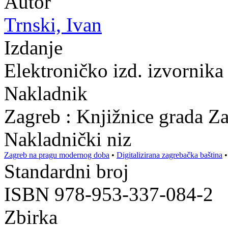
Autor
Trnski, Ivan
Izdanje
Elektroničko izd. izvornika
Nakladnik
Zagreb : Knjižnice grada Z
Nakladnički niz
Zagreb na pragu modernog doba
•
Digitalizirana zagrebačka baština
Standardni broj
ISBN 978-953-337-084-2
Zbirka