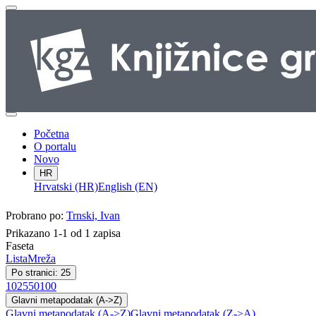
Početna
O portalu
Novo
HR
Hrvatski (HR)
English (EN)
Probrano po:
Trnski, Ivan
Prikazano 1-1 od 1 zapisa
Faseta
Lista
Mreža
Po stranici: 25
10
25
50
100
Glavni metapodatak (A->Z)
Glavni metapodatak (A->Z)
Glavni metapodatak (Z->A)