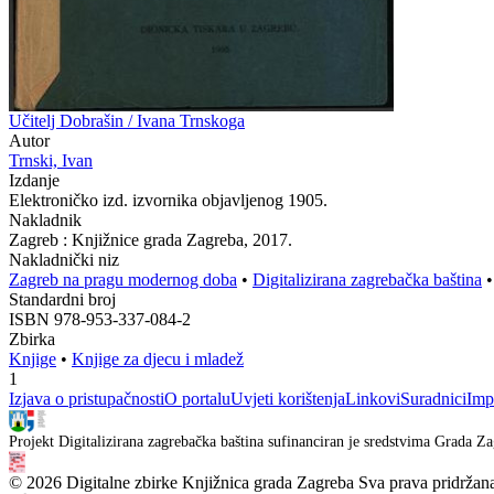
Učitelj Dobrašin / Ivana Trnskoga
Autor
Trnski, Ivan
Izdanje
Elektroničko izd. izvornika objavljenog 1905.
Nakladnik
Zagreb : Knjižnice grada Zagreba, 2017.
Nakladnički niz
Zagreb na pragu modernog doba
•
Digitalizirana zagrebačka baština
Standardni broj
ISBN 978-953-337-084-2
Zbirka
Knjige
•
Knjige za djecu i mladež
1
Izjava o pristupačnosti
O portalu
Uvjeti korištenja
Linkovi
Suradnici
Imp
Projekt Digitalizirana zagrebačka baština sufinanciran je sredstvima Grada Za
© 2026 Digitalne zbirke Knjižnica grada Zagreba Sva prava pridržan