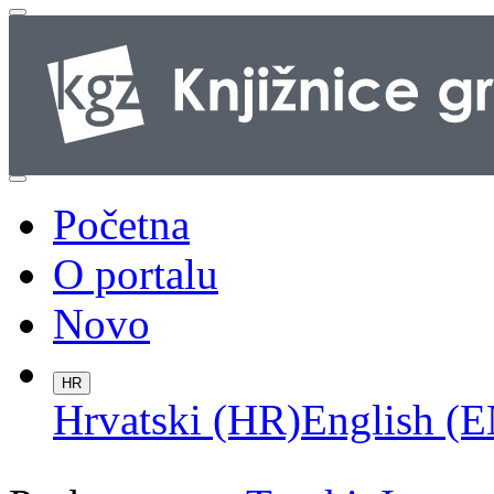
Početna
O portalu
Novo
HR
Hrvatski (HR)
English (E