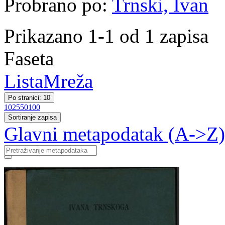
Probrano po:
Trnski, Ivan
Prikazano 1-1 od 1 zapisa
Faseta
Lista
Mreža
Po stranici: 10
10
25
50
100
Sortiranje zapisa
Glavni metapodatak (A->Z)