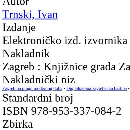
Autor
Trnski, Ivan
Izdanje
Elektroničko izd. izvornika
Nakladnik
Zagreb : Knjižnice grada Z
Nakladnički niz
Zagreb na pragu modernog doba
•
Digitalizirana zagrebačka baština
Standardni broj
ISBN 978-953-337-084-2
Zbirka