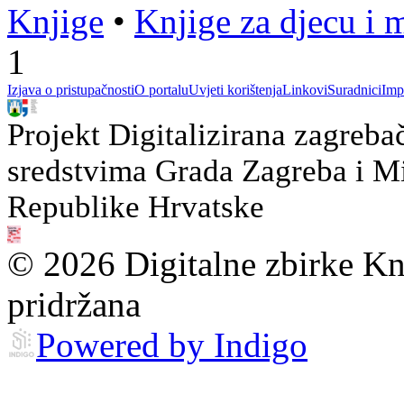
Knjige
•
Knjige za djecu i 
1
Izjava o pristupačnosti
O portalu
Uvjeti korištenja
Linkovi
Suradnici
Imp
Projekt Digitalizirana zagreba
sredstvima Grada Zagreba i Min
Republike Hrvatske
© 2026 Digitalne zbirke Kn
pridržana
Powered by Indigo