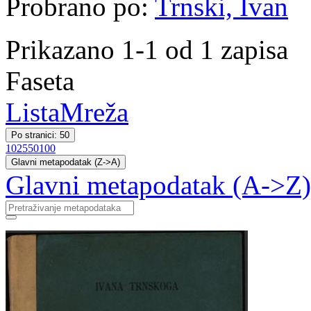
Probrano po:
Trnski, Ivan
Prikazano 1-1 od 1 zapisa
Faseta
Lista
Mreža
Po stranici: 50
10
25
50
100
Glavni metapodatak (Z->A)
Glavni metapodatak (A->Z)