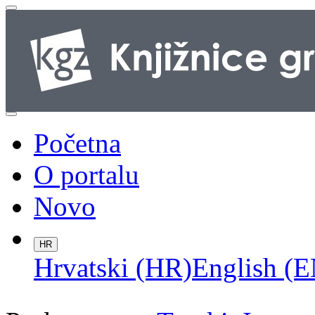
Početna
O portalu
Novo
HR
Hrvatski (HR)
English (E