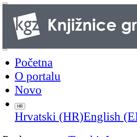
Početna
O portalu
Novo
HR
Hrvatski (HR)
English (E