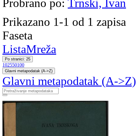
Probrano po:
Trnski, Ivan
Prikazano 1-1 od 1 zapisa
Faseta
Lista
Mreža
Po stranici: 25
10
25
50
100
Glavni metapodatak (A->Z)
Glavni metapodatak (A->Z)