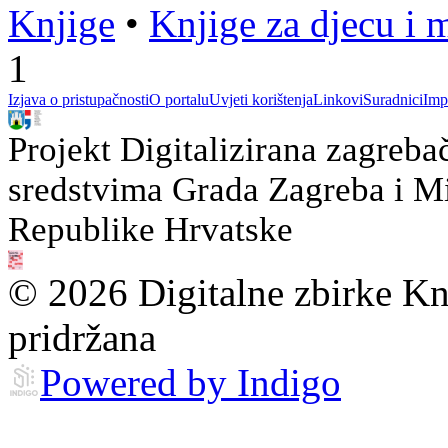
Knjige
•
Knjige za djecu i 
1
Izjava o pristupačnosti
O portalu
Uvjeti korištenja
Linkovi
Suradnici
Imp
Projekt Digitalizirana zagreba
sredstvima Grada Zagreba i Min
Republike Hrvatske
© 2026 Digitalne zbirke Kn
pridržana
Powered by Indigo