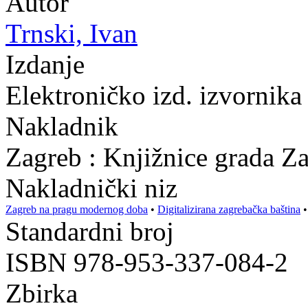
Autor
Trnski, Ivan
Izdanje
Elektroničko izd. izvornika
Nakladnik
Zagreb : Knjižnice grada Z
Nakladnički niz
Zagreb na pragu modernog doba
•
Digitalizirana zagrebačka baština
Standardni broj
ISBN 978-953-337-084-2
Zbirka