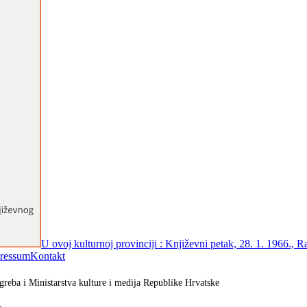
U ovoj kulturnoj provinciji : Književni petak, 28. 1. 1966., 
ressum
Kontakt
greba i Ministarstva kulture i medija Republike Hrvatske