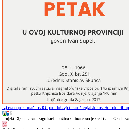
Izjava o pristupačnosti
O portalu
Uvjeti korištenja
Linkovi
Suradnici
Imp
Projekt Digitalizirana zagrebačka baština sufinanciran je sredstvima Grada Za