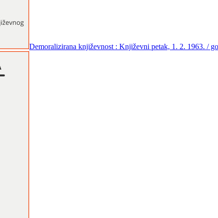
Demoralizirana književnost : Književni petak, 1. 2. 1963. / 