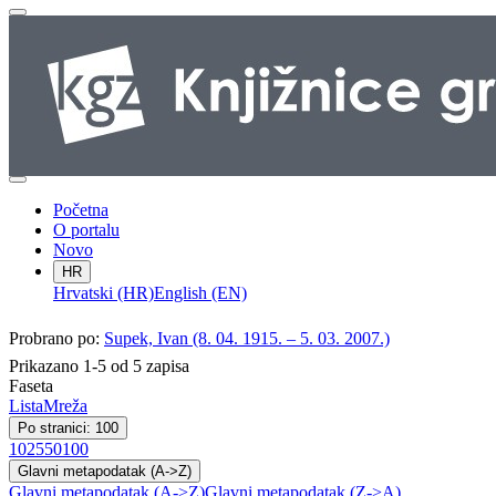
Početna
O portalu
Novo
HR
Hrvatski (HR)
English (EN)
Probrano po:
Supek, Ivan (8. 04. 1915. – 5. 03. 2007.)
Prikazano 1-5 od 5 zapisa
Faseta
Lista
Mreža
Po stranici: 100
10
25
50
100
Glavni metapodatak (A->Z)
Glavni metapodatak (A->Z)
Glavni metapodatak (Z->A)