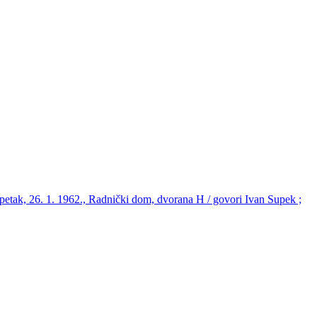
 petak, 26. 1. 1962., Radnički dom, dvorana H / govori Ivan Supek ;