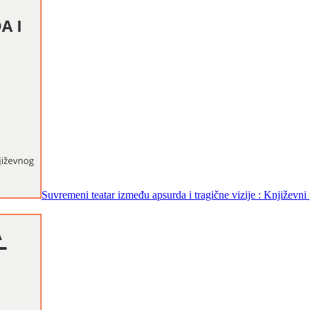
Suvremeni teatar između apsurda i tragične vizije : Književni