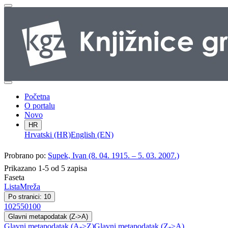
Početna
O portalu
Novo
HR
Hrvatski (HR)
English (EN)
Probrano po:
Supek, Ivan (8. 04. 1915. – 5. 03. 2007.)
Prikazano 1-5 od 5 zapisa
Faseta
Lista
Mreža
Po stranici: 10
10
25
50
100
Glavni metapodatak (Z->A)
Glavni metapodatak (A->Z)
Glavni metapodatak (Z->A)