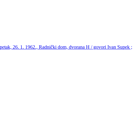
 petak, 26. 1. 1962., Radnički dom, dvorana H / govori Ivan Supek ;