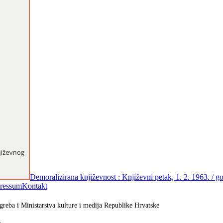
Demoralizirana književnost : Književni petak, 1. 2. 1963. / 
ressum
Kontakt
greba i Ministarstva kulture i medija Republike Hrvatske