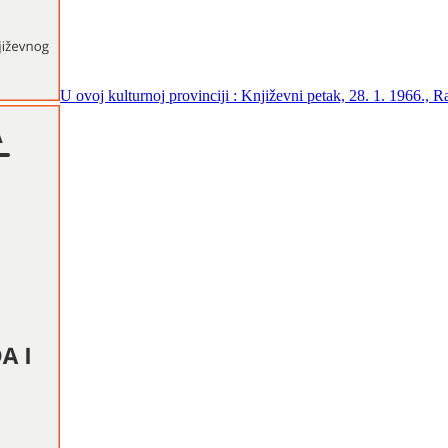
U ovoj kulturnoj provinciji : Književni petak, 28. 1. 1966., 