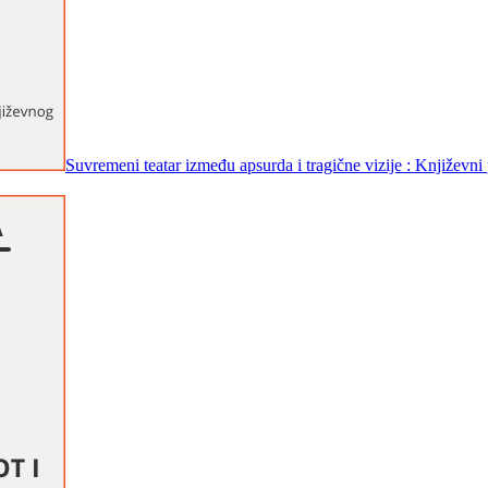
Suvremeni teatar između apsurda i tragične vizije : Književni