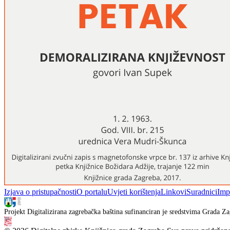
Izjava o pristupačnosti
O portalu
Uvjeti korištenja
Linkovi
Suradnici
Imp
Projekt Digitalizirana zagrebačka baština sufinanciran je sredstvima Grada Za