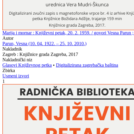
Marija i mornar : Književni petak, 20. 2. 1959. / govori Vesna Parun
Autor
Parun, Vesna (10. 04. 1922. – 25. 10. 2010.)
Nakladnik
Zagreb : Knjižnice grada Zagreba, 2017
Nakladnički niz
Glasovi Književnog petka
•
Digitalizirana zagrebačka baština
Zbirka
Usmeni izvori
1