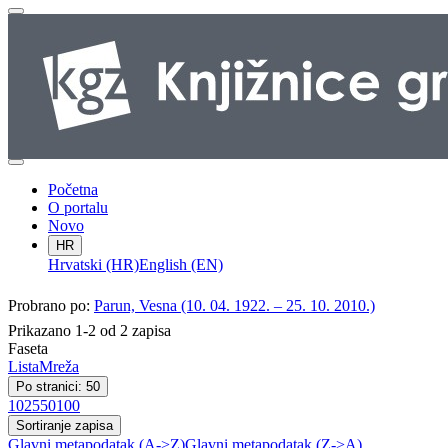
Početna
O portalu
Novo
HR
Hrvatski (HR)
English (EN)
Probrano po:
Parun, Vesna (10. 04. 1922. – 25. 10. 2010.)
Prikazano 1-2 od 2 zapisa
Faseta
Lista
Mreža
Po stranici: 50
10
25
50
100
Sortiranje zapisa
Glavni metapodatak (A->Z)
Glavni metapodatak (Z->A)