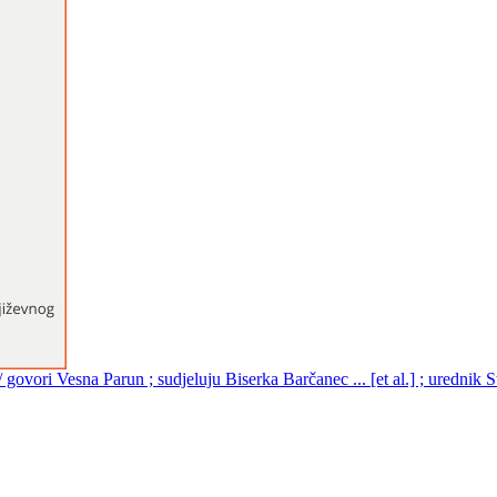
govori Vesna Parun ; sudjeluju Biserka Barčanec ... [et al.] ; urednik 