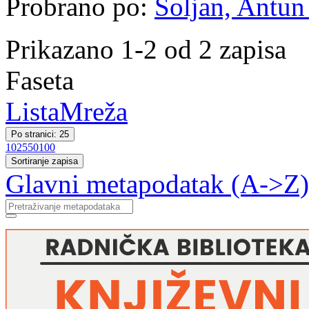
Probrano po:
Šoljan, Antun 
Prikazano 1-2 od 2 zapisa
Faseta
Lista
Mreža
Po stranici: 25
10
25
50
100
Sortiranje zapisa
Glavni metapodatak (A->Z)