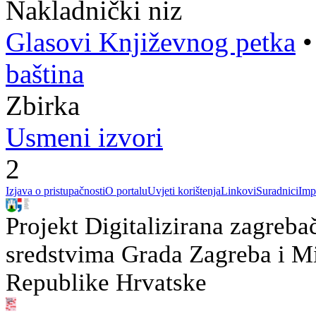
Nakladnički niz
Glasovi Književnog petka
baština
Zbirka
Usmeni izvori
2
Izjava o pristupačnosti
O portalu
Uvjeti korištenja
Linkovi
Suradnici
Imp
Projekt Digitalizirana zagreba
sredstvima Grada Zagreba i Min
Republike Hrvatske