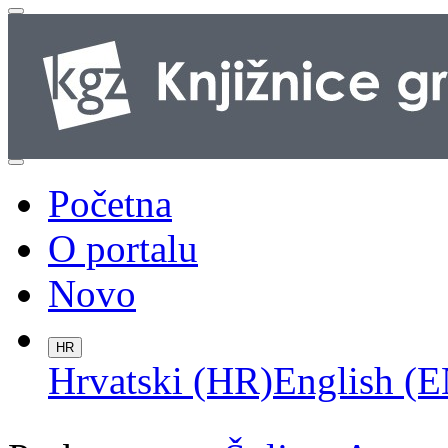
Početna
O portalu
Novo
HR
Hrvatski (HR)
English (E