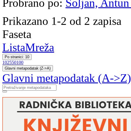
Probrano po:
Šoljan, Antun 
Prikazano 1-2 od 2 zapisa
Faseta
Lista
Mreža
Po stranici: 10
10
25
50
100
Glavni metapodatak (Z->A)
Glavni metapodatak (A->Z)