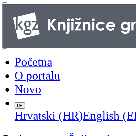
Početna
O portalu
Novo
HR
Hrvatski (HR)
English (E