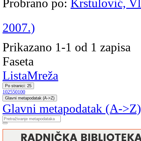
Probrano po:
Krstulović, Vl
2007.)
Prikazano 1-1 od 1 zapisa
Faseta
Lista
Mreža
Po stranici: 25
10
25
50
100
Glavni metapodatak (A->Z)
Glavni metapodatak (A->Z)