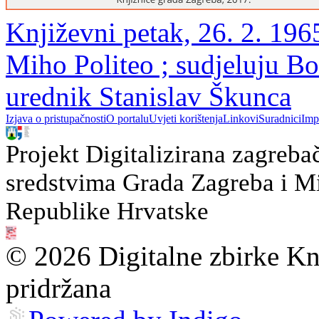
Književni petak, 26. 2. 196
Miho Politeo ; sudjeluju Bo
urednik Stanislav Škunca
Izjava o pristupačnosti
O portalu
Uvjeti korištenja
Linkovi
Suradnici
Imp
Projekt Digitalizirana zagreba
sredstvima Grada Zagreba i Min
Republike Hrvatske
© 2026 Digitalne zbirke Kn
pridržana