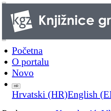
Početna
O portalu
Novo
HR
Hrvatski (HR)
English (E