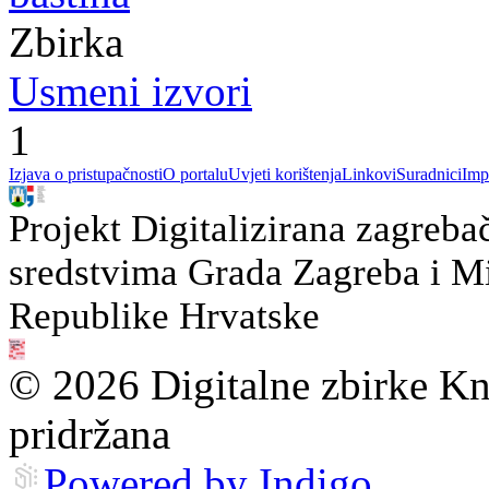
Zbirka
Usmeni izvori
1
Izjava o pristupačnosti
O portalu
Uvjeti korištenja
Linkovi
Suradnici
Imp
Projekt Digitalizirana zagreba
sredstvima Grada Zagreba i Min
Republike Hrvatske
© 2026 Digitalne zbirke Kn
pridržana
Powered by Indigo