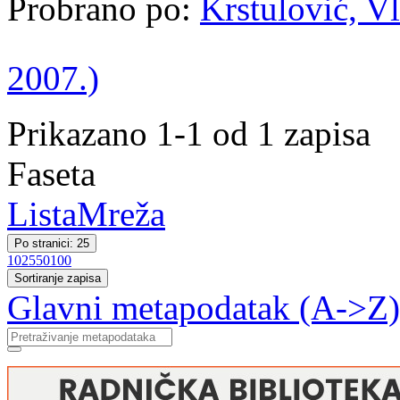
Probrano po:
Krstulović, Vl
2007.)
Prikazano 1-1 od 1 zapisa
Faseta
Lista
Mreža
Po stranici: 25
10
25
50
100
Sortiranje zapisa
Glavni metapodatak (A->Z)