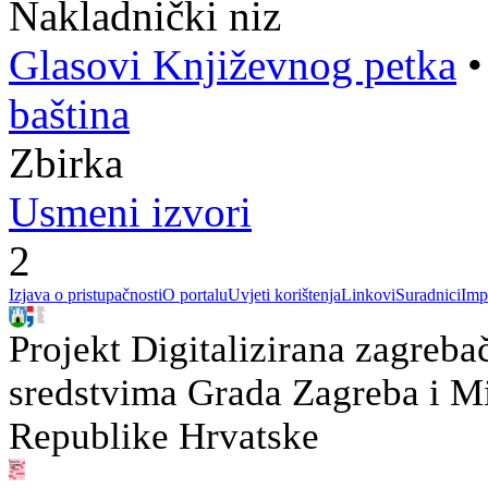
Nakladnički niz
Glasovi Književnog petka
baština
Zbirka
Usmeni izvori
2
Izjava o pristupačnosti
O portalu
Uvjeti korištenja
Linkovi
Suradnici
Imp
Projekt Digitalizirana zagreba
sredstvima Grada Zagreba i Min
Republike Hrvatske