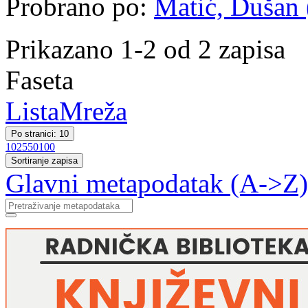
Probrano po:
Matić, Dušan 
Prikazano 1-2 od 2 zapisa
Faseta
Lista
Mreža
Po stranici: 10
10
25
50
100
Sortiranje zapisa
Glavni metapodatak (A->Z)