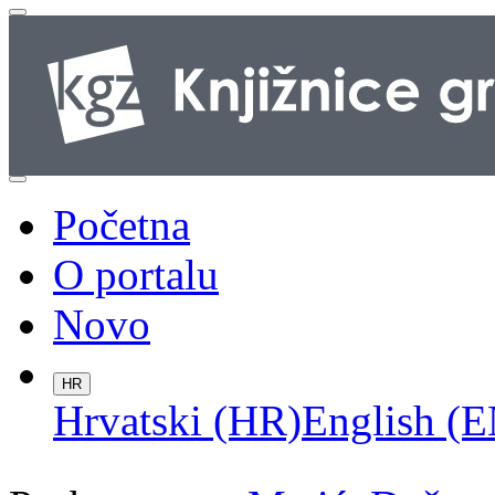
Početna
O portalu
Novo
HR
Hrvatski (HR)
English (E