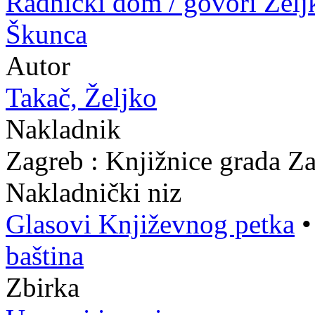
Radnički dom / govori Želj
Škunca
Autor
Takač, Željko
Nakladnik
Zagreb : Knjižnice grada Z
Nakladnički niz
Glasovi Književnog petka
baština
Zbirka