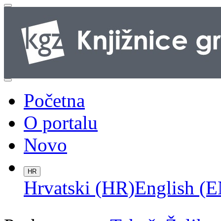
Početna
O portalu
Novo
HR
Hrvatski (HR)
English (E