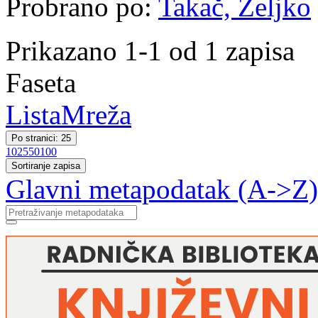
Probrano po:
Takač, Željko
Prikazano 1-1 od 1 zapisa
Faseta
Lista
Mreža
Po stranici: 25
10
25
50
100
Sortiranje zapisa
Glavni metapodatak (A->Z)