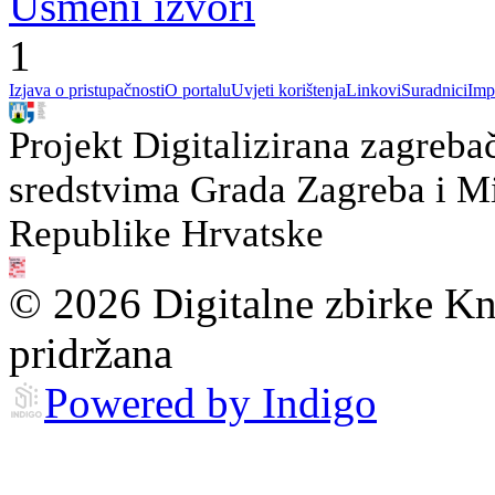
Usmeni izvori
1
Izjava o pristupačnosti
O portalu
Uvjeti korištenja
Linkovi
Suradnici
Imp
Projekt Digitalizirana zagreba
sredstvima Grada Zagreba i Min
Republike Hrvatske
© 2026 Digitalne zbirke Kn
pridržana
Powered by Indigo