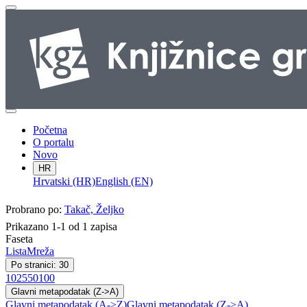
Početna
O portalu
Novo
HR
Hrvatski (HR)
English (EN)
Probrano po:
Takač, Željko
Prikazano 1-1 od 1 zapisa
Faseta
Lista
Mreža
Po stranici: 30
10
25
50
100
Glavni metapodatak (Z->A)
Glavni metapodatak (A->Z)
Glavni metapodatak (Z->A)