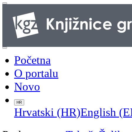
Početna
O portalu
Novo
HR
Hrvatski (HR)
English (E