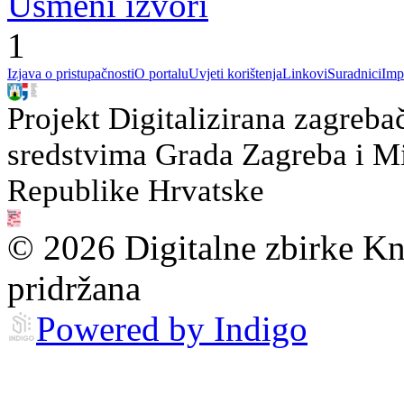
Usmeni izvori
1
Izjava o pristupačnosti
O portalu
Uvjeti korištenja
Linkovi
Suradnici
Imp
Projekt Digitalizirana zagreba
sredstvima Grada Zagreba i Min
Republike Hrvatske
© 2026 Digitalne zbirke Kn
pridržana
Powered by Indigo