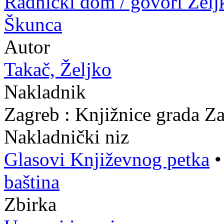
Radnički dom / govori Želj
Škunca
Autor
Takač, Željko
Nakladnik
Zagreb : Knjižnice grada Z
Nakladnički niz
Glasovi Književnog petka
baština
Zbirka