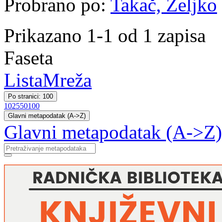
Probrano po:
Takač, Željko
Prikazano 1-1 od 1 zapisa
Faseta
Lista
Mreža
Po stranici: 100
10
25
50
100
Glavni metapodatak (A->Z)
Glavni metapodatak (A->Z)