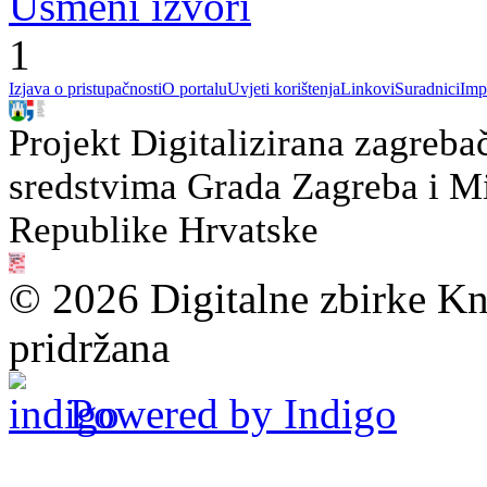
Usmeni izvori
1
Izjava o pristupačnosti
O portalu
Uvjeti korištenja
Linkovi
Suradnici
Imp
Projekt Digitalizirana zagreba
sredstvima Grada Zagreba i Min
Republike Hrvatske
© 2026 Digitalne zbirke Kn
pridržana
Powered by Indigo