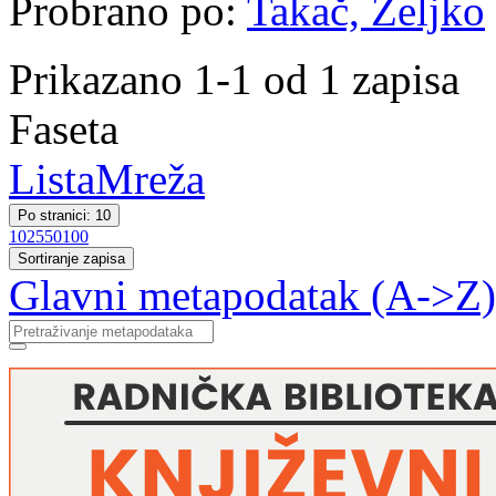
Probrano po:
Takač, Željko
Prikazano 1-1 od 1 zapisa
Faseta
Lista
Mreža
Po stranici: 10
10
25
50
100
Sortiranje zapisa
Glavni metapodatak (A->Z)