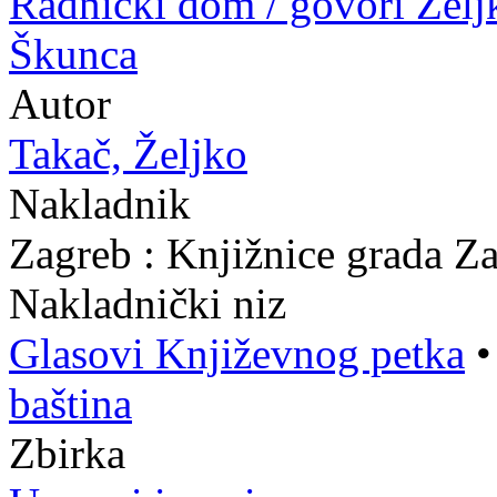
Radnički dom / govori Želj
Škunca
Autor
Takač, Željko
Nakladnik
Zagreb : Knjižnice grada Z
Nakladnički niz
Glasovi Književnog petka
baština
Zbirka