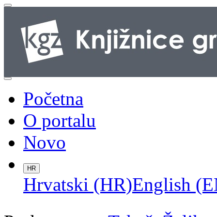
Početna
O portalu
Novo
HR
Hrvatski (HR)
English (E