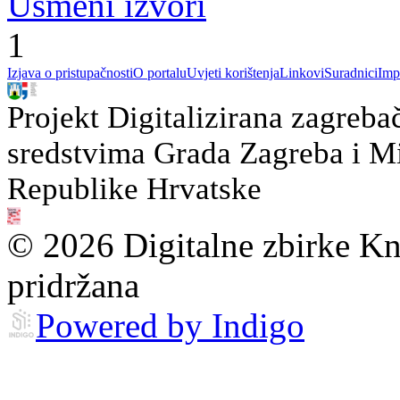
Usmeni izvori
1
Izjava o pristupačnosti
O portalu
Uvjeti korištenja
Linkovi
Suradnici
Imp
Projekt Digitalizirana zagreba
sredstvima Grada Zagreba i Min
Republike Hrvatske
© 2026 Digitalne zbirke Kn
pridržana
Powered by Indigo