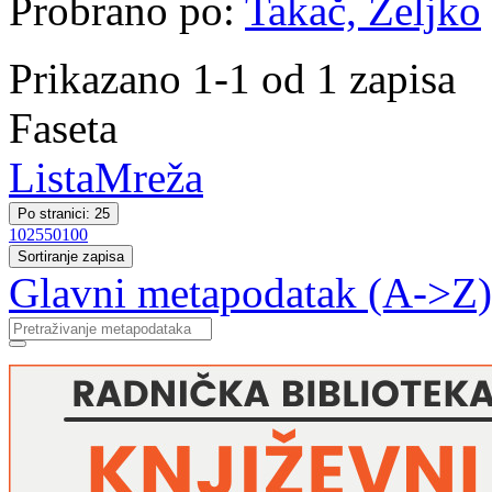
Probrano po:
Takač, Željko
Prikazano 1-1 od 1 zapisa
Faseta
Lista
Mreža
Po stranici: 25
10
25
50
100
Sortiranje zapisa
Glavni metapodatak (A->Z)