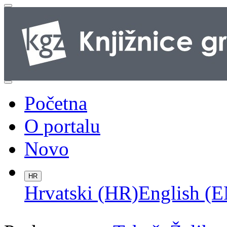
Početna
O portalu
Novo
HR
Hrvatski (HR)
English (E