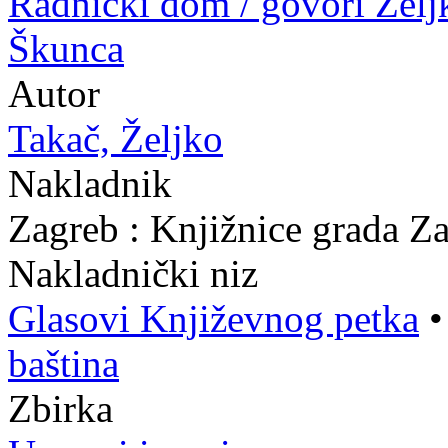
Radnički dom / govori Želj
Škunca
Autor
Takač, Željko
Nakladnik
Zagreb : Knjižnice grada Z
Nakladnički niz
Glasovi Književnog petka
baština
Zbirka