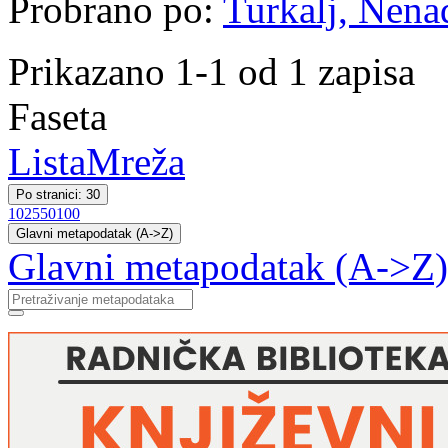
Probrano po:
Turkalj, Nenad
Prikazano 1-1 od 1 zapisa
Faseta
Lista
Mreža
Po stranici: 30
10
25
50
100
Glavni metapodatak (A->Z)
Glavni metapodatak (A->Z)