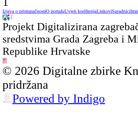
1
Izjava o pristupačnosti
O portalu
Uvjeti korištenja
Linkovi
Suradnici
Imp
Projekt Digitalizirana zagreba
sredstvima Grada Zagreba i Min
Republike Hrvatske
© 2026 Digitalne zbirke Kn
pridržana
Powered by Indigo