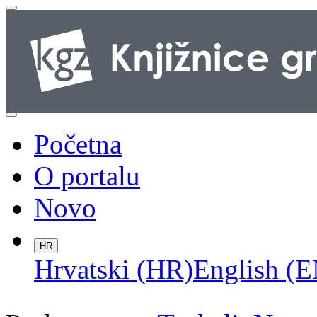
Početna
O portalu
Novo
HR
Hrvatski (HR)
English (E