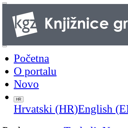
Početna
O portalu
Novo
HR
Hrvatski (HR)
English (E