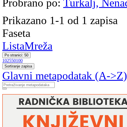
Probrano po:
Turkalj, Nenad
Prikazano 1-1 od 1 zapisa
Faseta
Lista
Mreža
Po stranici: 50
10
25
50
100
Sortiranje zapisa
Glavni metapodatak (A->Z)