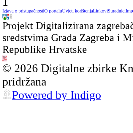
1
Izjava o pristupačnosti
O portalu
Uvjeti korištenja
Linkovi
Suradnici
Imp
Projekt Digitalizirana zagreba
sredstvima Grada Zagreba i Min
Republike Hrvatske
© 2026 Digitalne zbirke Kn
pridržana
Powered by Indigo