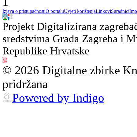
1
Izjava o pristupačnosti
O portalu
Uvjeti korištenja
Linkovi
Suradnici
Imp
Projekt Digitalizirana zagreba
sredstvima Grada Zagreba i Min
Republike Hrvatske
© 2026 Digitalne zbirke Kn
pridržana
Powered by Indigo