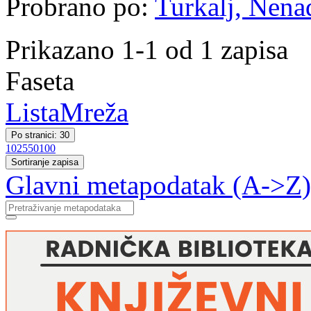
Probrano po:
Turkalj, Nenad
Prikazano 1-1 od 1 zapisa
Faseta
Lista
Mreža
Po stranici: 30
10
25
50
100
Sortiranje zapisa
Glavni metapodatak (A->Z)