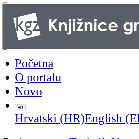
Početna
O portalu
Novo
HR
Hrvatski (HR)
English (E