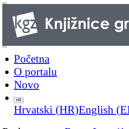
Početna
O portalu
Novo
HR
Hrvatski (HR)
English (E