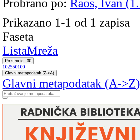
Probrano po:
Raos, Ivan (1.
Prikazano 1-1 od 1 zapisa
Faseta
Lista
Mreža
Po stranici: 30
10
25
50
100
Glavni metapodatak (Z->A)
Glavni metapodatak (A->Z)