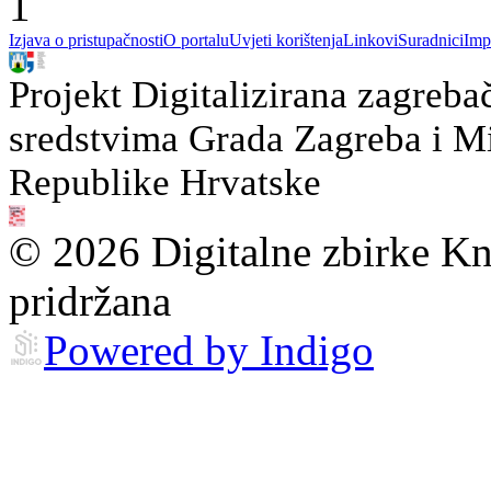
1
Izjava o pristupačnosti
O portalu
Uvjeti korištenja
Linkovi
Suradnici
Imp
Projekt Digitalizirana zagreba
sredstvima Grada Zagreba i Min
Republike Hrvatske
© 2026 Digitalne zbirke Kn
pridržana
Powered by Indigo