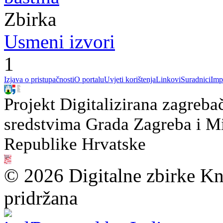
Zbirka
Usmeni izvori
1
Izjava o pristupačnosti
O portalu
Uvjeti korištenja
Linkovi
Suradnici
Imp
Projekt Digitalizirana zagreba
sredstvima Grada Zagreba i Min
Republike Hrvatske
© 2026 Digitalne zbirke Kn
pridržana