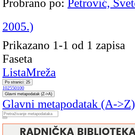
Probrano po:
Petrović, Svet
2005.)
Prikazano 1-1 od 1 zapisa
Faseta
Lista
Mreža
Po stranici: 25
10
25
50
100
Glavni metapodatak (Z->A)
Glavni metapodatak (A->Z)