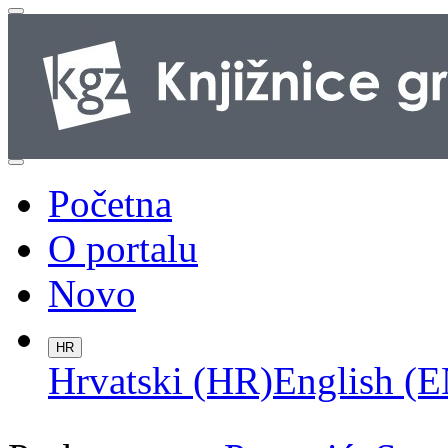
Početna
O portalu
Novo
HR
Hrvatski (HR)
English (E