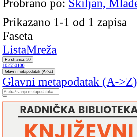
Probrano po:
Škiljan, Mlade
Prikazano 1-1 od 1 zapisa
Faseta
Lista
Mreža
Po stranici: 30
10
25
50
100
Glavni metapodatak (A->Z)
Glavni metapodatak (A->Z)