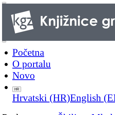
Početna
O portalu
Novo
HR
Hrvatski (HR)
English (E