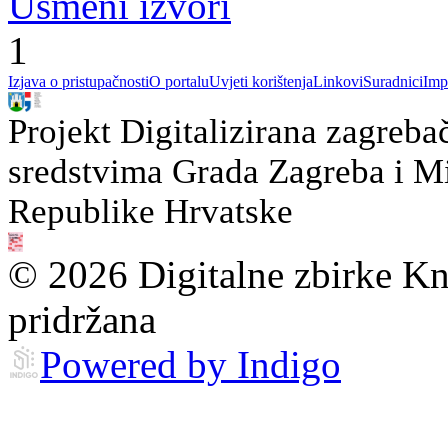
Usmeni izvori
1
Izjava o pristupačnosti
O portalu
Uvjeti korištenja
Linkovi
Suradnici
Imp
Projekt Digitalizirana zagreba
sredstvima Grada Zagreba i Min
Republike Hrvatske
© 2026 Digitalne zbirke Kn
pridržana
Powered by Indigo