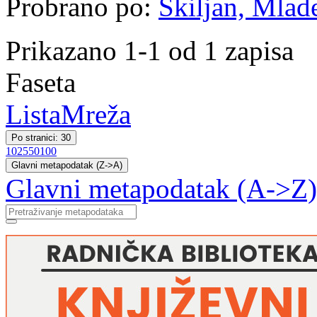
Probrano po:
Škiljan, Mlade
Prikazano 1-1 od 1 zapisa
Faseta
Lista
Mreža
Po stranici: 30
10
25
50
100
Glavni metapodatak (Z->A)
Glavni metapodatak (A->Z)