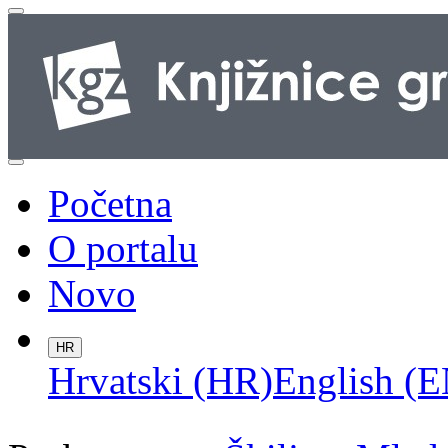
Početna
O portalu
Novo
HR
Hrvatski (HR)
English (E