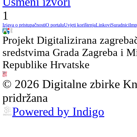
Usmeni izvori
1
Izjava o pristupačnosti
O portalu
Uvjeti korištenja
Linkovi
Suradnici
Imp
Projekt Digitalizirana zagreba
sredstvima Grada Zagreba i Min
Republike Hrvatske
© 2026 Digitalne zbirke Kn
pridržana
Powered by Indigo