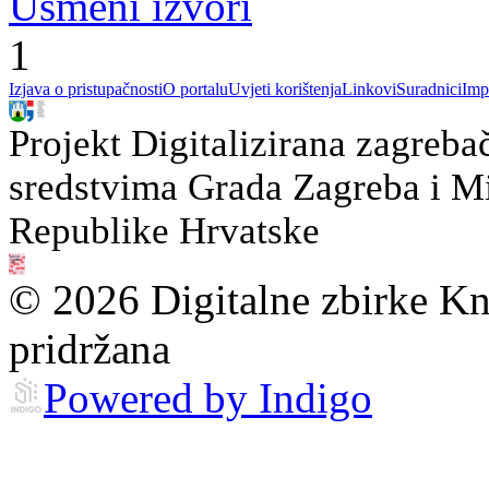
Usmeni izvori
1
Izjava o pristupačnosti
O portalu
Uvjeti korištenja
Linkovi
Suradnici
Imp
Projekt Digitalizirana zagreba
sredstvima Grada Zagreba i Min
Republike Hrvatske
© 2026 Digitalne zbirke Kn
pridržana
Powered by Indigo