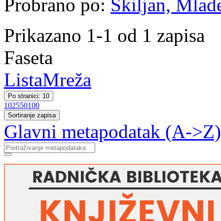
Probrano po:
Škiljan, Mlade
Prikazano 1-1 od 1 zapisa
Faseta
Lista
Mreža
Po stranici: 10
10
25
50
100
Sortiranje zapisa
Glavni metapodatak (A->Z)