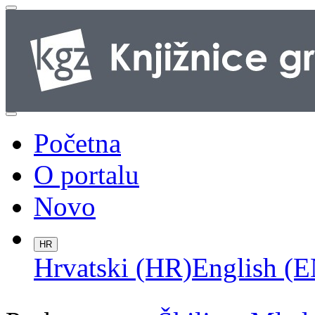
Početna
O portalu
Novo
HR
Hrvatski (HR)
English (E