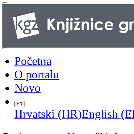
Početna
O portalu
Novo
HR
Hrvatski (HR)
English (E