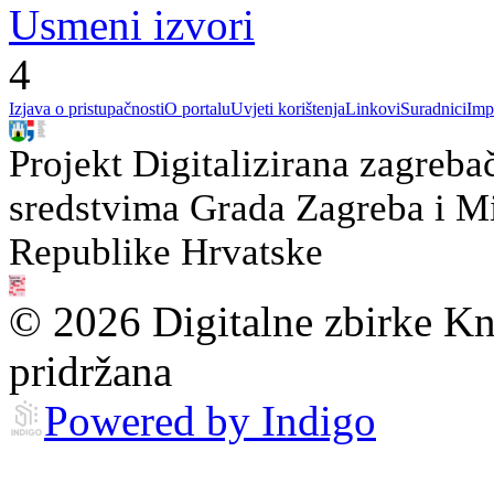
Usmeni izvori
4
Izjava o pristupačnosti
O portalu
Uvjeti korištenja
Linkovi
Suradnici
Imp
Projekt Digitalizirana zagreba
sredstvima Grada Zagreba i Min
Republike Hrvatske
© 2026 Digitalne zbirke Kn
pridržana
Powered by Indigo