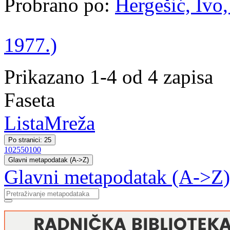
Probrano po:
Hergešić, Ivo,
1977.)
Prikazano 1-4 od 4 zapisa
Faseta
Lista
Mreža
Po stranici: 25
10
25
50
100
Glavni metapodatak (A->Z)
Glavni metapodatak (A->Z)