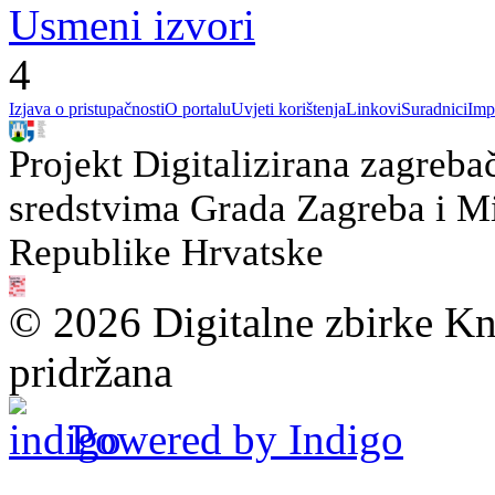
Usmeni izvori
4
Izjava o pristupačnosti
O portalu
Uvjeti korištenja
Linkovi
Suradnici
Imp
Projekt Digitalizirana zagreba
sredstvima Grada Zagreba i Min
Republike Hrvatske
© 2026 Digitalne zbirke Kn
pridržana
Powered by Indigo