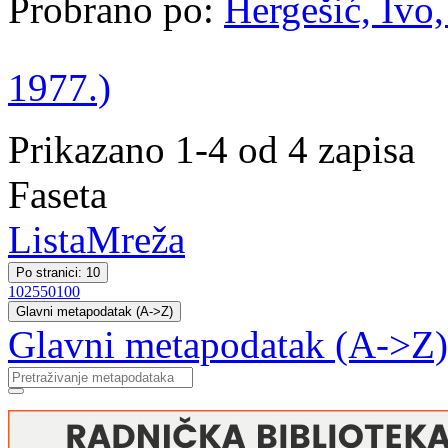
Probrano po:
Hergešić, Ivo,
1977.)
Prikazano 1-4 od 4 zapisa
Faseta
Lista
Mreža
Po stranici: 10
10
25
50
100
Glavni metapodatak (A->Z)
Glavni metapodatak (A->Z)