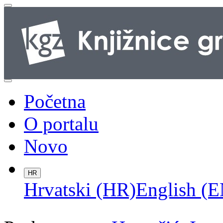
Početna
O portalu
Novo
HR
Hrvatski (HR)
English (E