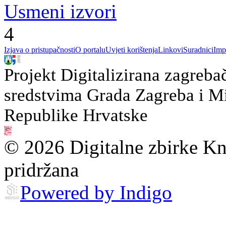
Usmeni izvori
4
Izjava o pristupačnosti
O portalu
Uvjeti korištenja
Linkovi
Suradnici
Imp
Projekt Digitalizirana zagreba
sredstvima Grada Zagreba i Min
Republike Hrvatske
© 2026 Digitalne zbirke Kn
pridržana
Powered by Indigo