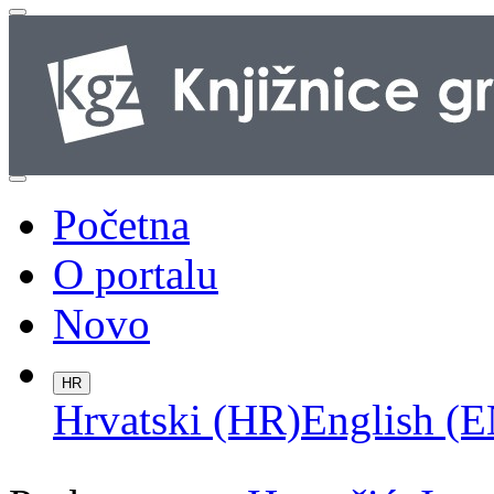
Početna
O portalu
Novo
HR
Hrvatski (HR)
English (E