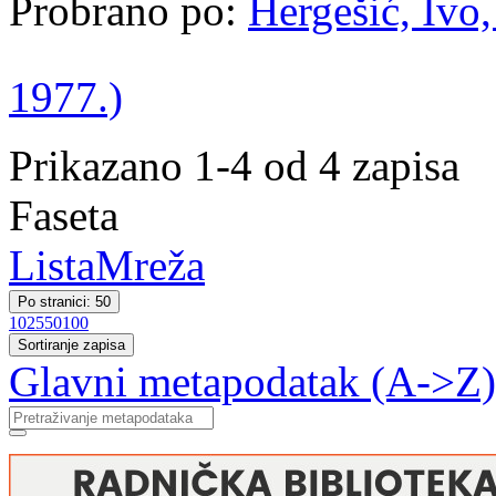
Probrano po:
Hergešić, Ivo,
1977.)
Prikazano 1-4 od 4 zapisa
Faseta
Lista
Mreža
Po stranici: 50
10
25
50
100
Sortiranje zapisa
Glavni metapodatak (A->Z)