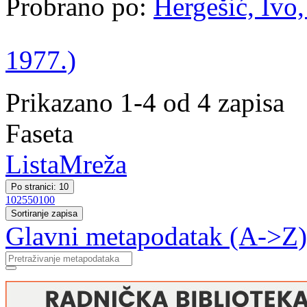
Probrano po:
Hergešić, Ivo,
1977.)
Prikazano 1-4 od 4 zapisa
Faseta
Lista
Mreža
Po stranici: 10
10
25
50
100
Sortiranje zapisa
Glavni metapodatak (A->Z)