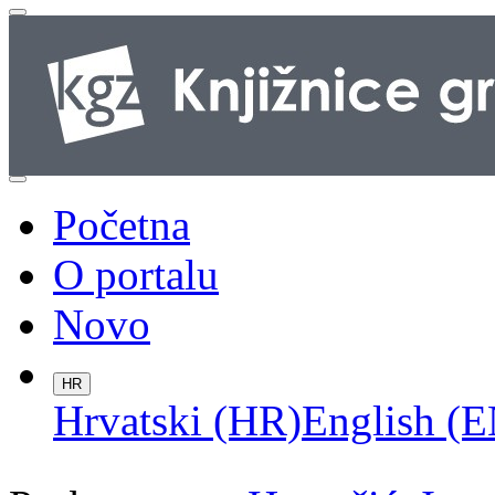
Početna
O portalu
Novo
HR
Hrvatski (HR)
English (E