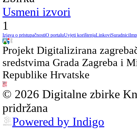
Usmeni izvori
1
Izjava o pristupačnosti
O portalu
Uvjeti korištenja
Linkovi
Suradnici
Imp
Projekt Digitalizirana zagreba
sredstvima Grada Zagreba i Min
Republike Hrvatske
© 2026 Digitalne zbirke Kn
pridržana
Powered by Indigo