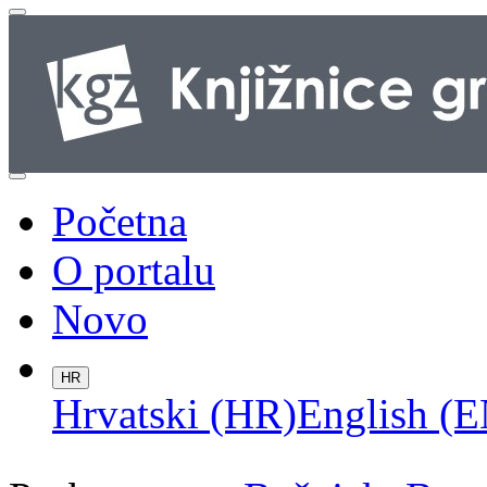
Početna
O portalu
Novo
HR
Hrvatski (HR)
English (E