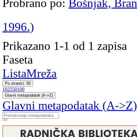
Probrano po:
Bošnjak, Bran
1996.)
Prikazano 1-1 od 1 zapisa
Faseta
Lista
Mreža
Po stranici: 50
10
25
50
100
Glavni metapodatak (A->Z)
Glavni metapodatak (A->Z)