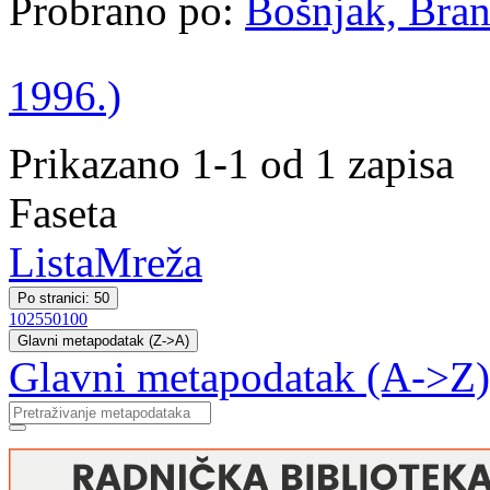
Probrano po:
Bošnjak, Bran
1996.)
Prikazano 1-1 od 1 zapisa
Faseta
Lista
Mreža
Po stranici: 50
10
25
50
100
Glavni metapodatak (Z->A)
Glavni metapodatak (A->Z)