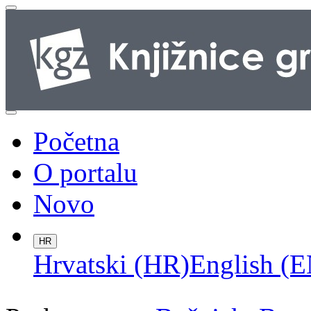
Početna
O portalu
Novo
HR
Hrvatski (HR)
English (E