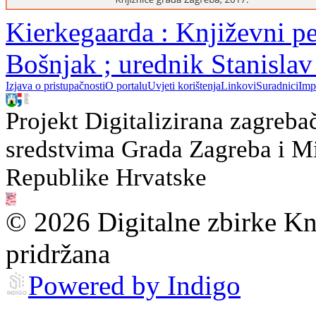
Kierkegaarda : Književni pe
Bošnjak ; urednik Stanisla
Izjava o pristupačnosti
O portalu
Uvjeti korištenja
Linkovi
Suradnici
Imp
Projekt Digitalizirana zagreba
sredstvima Grada Zagreba i Min
Republike Hrvatske
© 2026 Digitalne zbirke Kn
pridržana
Powered by Indigo