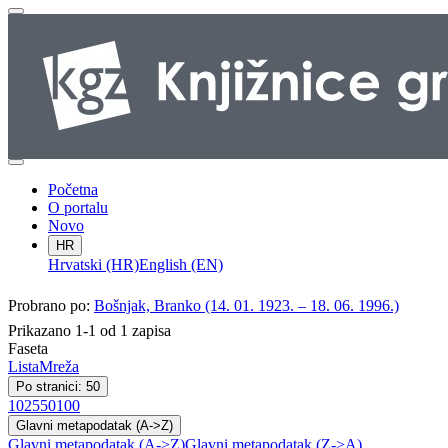
Početna
O portalu
Novo
HR
Hrvatski (HR)
English (EN)
Probrano po:
Bošnjak, Branko (14. 01. 1923. – 18. 06. 1996.)
Prikazano 1-1 od 1 zapisa
Faseta
Lista
Mreža
Po stranici: 50
10
25
50
100
Glavni metapodatak (A->Z)
Glavni metapodatak (A->Z)
Glavni metapodatak (Z->A)