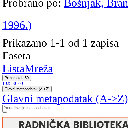
Probrano po:
Bošnjak, Bran
1996.)
Prikazano 1-1 od 1 zapisa
Faseta
Lista
Mreža
Po stranici: 50
10
25
50
100
Glavni metapodatak (A->Z)
Glavni metapodatak (A->Z)