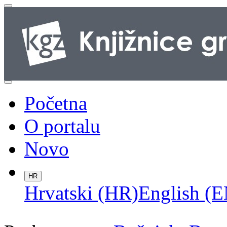
Početna
O portalu
Novo
HR
Hrvatski (HR)
English (E