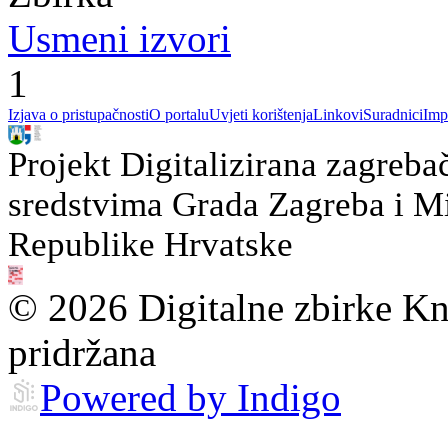
Usmeni izvori
1
Izjava o pristupačnosti
O portalu
Uvjeti korištenja
Linkovi
Suradnici
Imp
Projekt Digitalizirana zagreba
sredstvima Grada Zagreba i Min
Republike Hrvatske
© 2026 Digitalne zbirke Kn
pridržana
Powered by Indigo