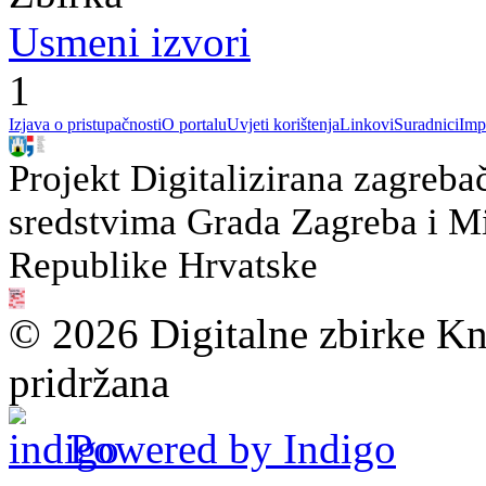
Usmeni izvori
1
Izjava o pristupačnosti
O portalu
Uvjeti korištenja
Linkovi
Suradnici
Imp
Projekt Digitalizirana zagreba
sredstvima Grada Zagreba i Min
Republike Hrvatske
© 2026 Digitalne zbirke Kn
pridržana
Powered by Indigo