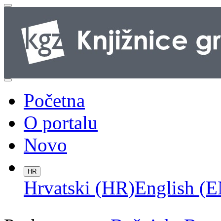
Početna
O portalu
Novo
HR
Hrvatski (HR)
English (E