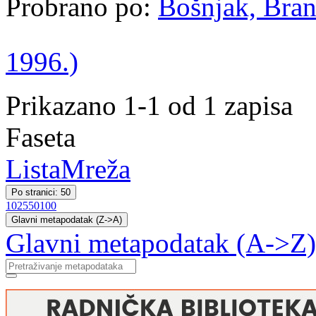
Probrano po:
Bošnjak, Bran
1996.)
Prikazano 1-1 od 1 zapisa
Faseta
Lista
Mreža
Po stranici: 50
10
25
50
100
Glavni metapodatak (Z->A)
Glavni metapodatak (A->Z)