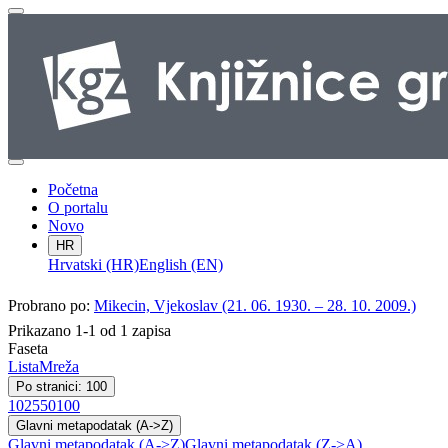
Početna
O portalu
Novo
HR
Hrvatski (HR)
English (EN)
Probrano po:
Mikecin, Vjekoslav (21. 06. 1930. – 28. 10. 2009.)
Prikazano 1-1 od 1 zapisa
Faseta
Lista
Mreža
Po stranici: 100
10
25
50
100
Glavni metapodatak (A->Z)
Glavni metapodatak (A->Z)
Glavni metapodatak (Z->A)