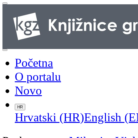
Početna
O portalu
Novo
HR
Hrvatski (HR)
English (E