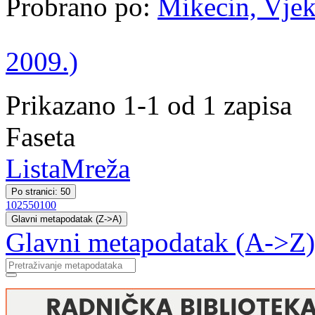
Probrano po:
Mikecin, Vjek
2009.)
Prikazano 1-1 od 1 zapisa
Faseta
Lista
Mreža
Po stranici: 50
10
25
50
100
Glavni metapodatak (Z->A)
Glavni metapodatak (A->Z)