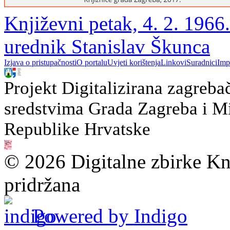
Književni petak, 4. 2. 1966
urednik Stanislav Škunca
Izjava o pristupačnosti
O portalu
Uvjeti korištenja
Linkovi
Suradnici
Imp
Projekt Digitalizirana zagreba
sredstvima Grada Zagreba i Min
Republike Hrvatske
© 2026 Digitalne zbirke Kn
pridržana
Powered by Indigo