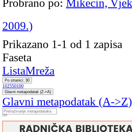
Probrano po:
Mikecin, Vjek
2009.)
Prikazano 1-1 od 1 zapisa
Faseta
Lista
Mreža
Po stranici: 30
10
25
50
100
Glavni metapodatak (Z->A)
Glavni metapodatak (A->Z)