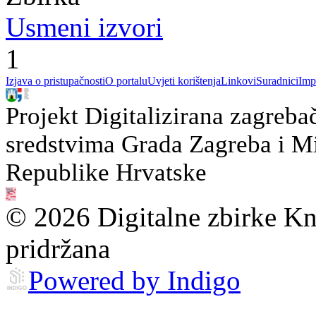
Usmeni izvori
1
Izjava o pristupačnosti
O portalu
Uvjeti korištenja
Linkovi
Suradnici
Imp
Projekt Digitalizirana zagreba
sredstvima Grada Zagreba i Min
Republike Hrvatske
© 2026 Digitalne zbirke Kn
pridržana
Powered by Indigo