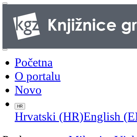
Početna
O portalu
Novo
HR
Hrvatski (HR)
English (E