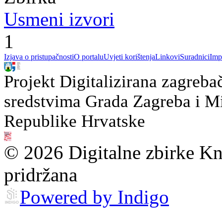
Usmeni izvori
1
Izjava o pristupačnosti
O portalu
Uvjeti korištenja
Linkovi
Suradnici
Imp
Projekt Digitalizirana zagreba
sredstvima Grada Zagreba i Min
Republike Hrvatske
© 2026 Digitalne zbirke Kn
pridržana
Powered by Indigo