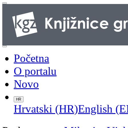
Početna
O portalu
Novo
HR
Hrvatski (HR)
English (E