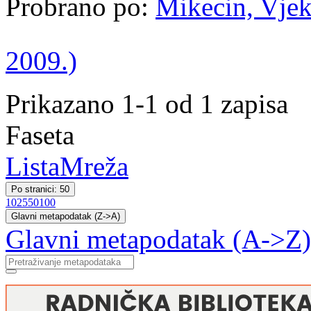
Probrano po:
Mikecin, Vjek
2009.)
Prikazano 1-1 od 1 zapisa
Faseta
Lista
Mreža
Po stranici: 50
10
25
50
100
Glavni metapodatak (Z->A)
Glavni metapodatak (A->Z)