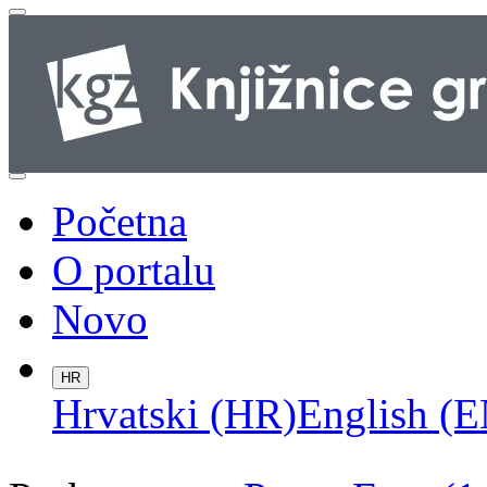
Početna
O portalu
Novo
HR
Hrvatski (HR)
English (E