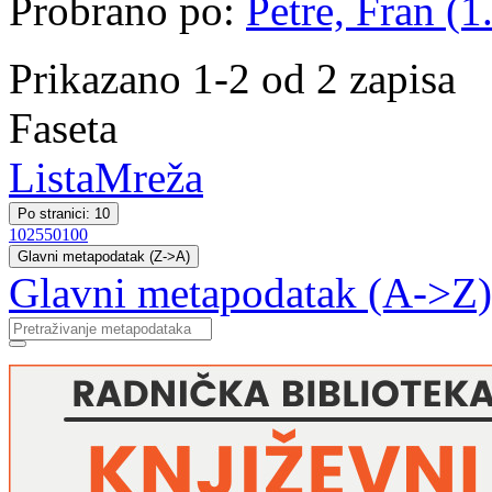
Probrano po:
Petre, Fran (1
Prikazano 1-2 od 2 zapisa
Faseta
Lista
Mreža
Po stranici: 10
10
25
50
100
Glavni metapodatak (Z->A)
Glavni metapodatak (A->Z)