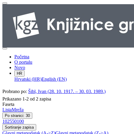
Početna
O portalu
Novo
HR
Hrvatski (HR)
English (EN)
Probrano po:
Šibl, Ivan (28. 10. 1917. – 30. 03. 1989.)
Prikazano 1-2 od 2 zapisa
Faseta
Lista
Mreža
Po stranici: 30
10
25
50
100
Sortiranje zapisa
Glavni metapodatak (A->Z)
Glavni metapodatak (Z->A)