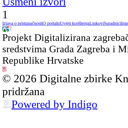
Usmeni izvori
1
Izjava o pristupačnosti
O portalu
Uvjeti korištenja
Linkovi
Suradnici
Imp
Projekt Digitalizirana zagreba
sredstvima Grada Zagreba i Min
Republike Hrvatske
© 2026 Digitalne zbirke Kn
pridržana
Powered by Indigo