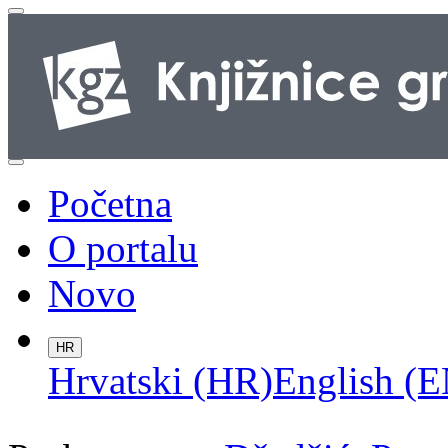
Početna
O portalu
Novo
HR
Hrvatski (HR)
English (E