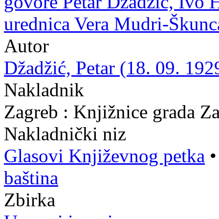
govore Petar Džadžić, Ivo H
urednica Vera Mudri-Škunc
Autor
Džadžić, Petar (18. 09. 192
Nakladnik
Zagreb : Knjižnice grada Z
Nakladnički niz
Glasovi Književnog petka
baština
Zbirka