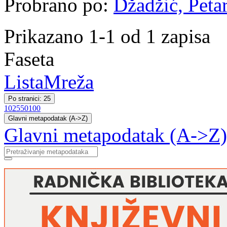
Probrano po:
Džadžić, Petar
Prikazano 1-1 od 1 zapisa
Faseta
Lista
Mreža
Po stranici: 25
10
25
50
100
Glavni metapodatak (A->Z)
Glavni metapodatak (A->Z)