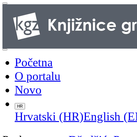
Početna
O portalu
Novo
HR
Hrvatski (HR)
English (E