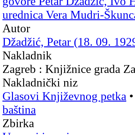
govore Petar Džadžić, Ivo H
urednica Vera Mudri-Škunc
Autor
Džadžić, Petar (18. 09. 192
Nakladnik
Zagreb : Knjižnice grada Z
Nakladnički niz
Glasovi Književnog petka
baština
Zbirka