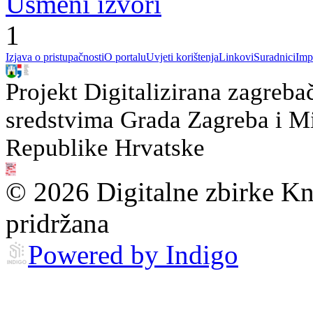
Usmeni izvori
1
Izjava o pristupačnosti
O portalu
Uvjeti korištenja
Linkovi
Suradnici
Imp
Projekt Digitalizirana zagreba
sredstvima Grada Zagreba i Min
Republike Hrvatske
© 2026 Digitalne zbirke Kn
pridržana
Powered by Indigo