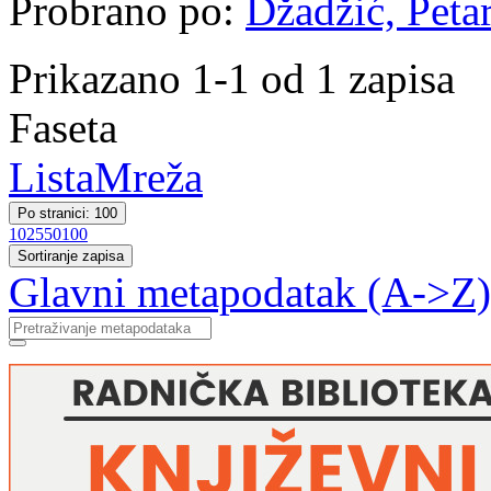
Probrano po:
Džadžić, Petar
Prikazano 1-1 od 1 zapisa
Faseta
Lista
Mreža
Po stranici: 100
10
25
50
100
Sortiranje zapisa
Glavni metapodatak (A->Z)