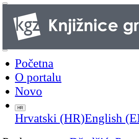
Početna
O portalu
Novo
HR
Hrvatski (HR)
English (E