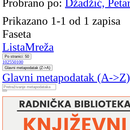
Probrano po:
Džadžić, Petar
Prikazano 1-1 od 1 zapisa
Faseta
Lista
Mreža
Po stranici: 50
10
25
50
100
Glavni metapodatak (Z->A)
Glavni metapodatak (A->Z)