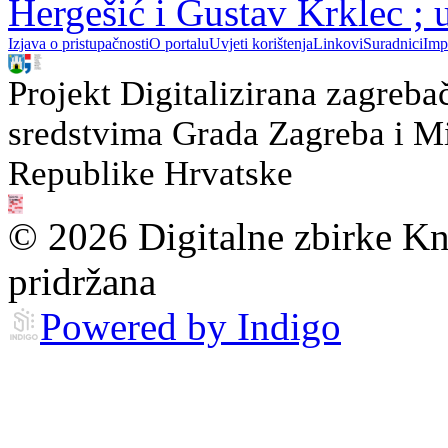
Hergešić i Gustav Krklec ;
Izjava o pristupačnosti
O portalu
Uvjeti korištenja
Linkovi
Suradnici
Imp
Projekt Digitalizirana zagreba
sredstvima Grada Zagreba i Min
Republike Hrvatske
© 2026 Digitalne zbirke Kn
pridržana
Powered by Indigo