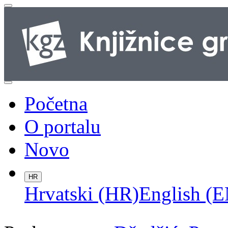
Početna
O portalu
Novo
HR
Hrvatski (HR)
English (E