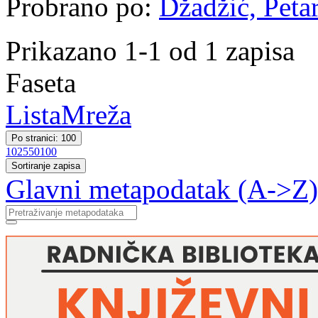
Probrano po:
Džadžić, Petar
Prikazano 1-1 od 1 zapisa
Faseta
Lista
Mreža
Po stranici: 100
10
25
50
100
Sortiranje zapisa
Glavni metapodatak (A->Z)