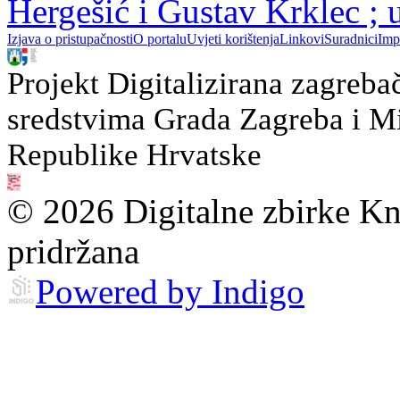
Hergešić i Gustav Krklec ;
Izjava o pristupačnosti
O portalu
Uvjeti korištenja
Linkovi
Suradnici
Imp
Projekt Digitalizirana zagreba
sredstvima Grada Zagreba i Min
Republike Hrvatske
© 2026 Digitalne zbirke Kn
pridržana
Powered by Indigo