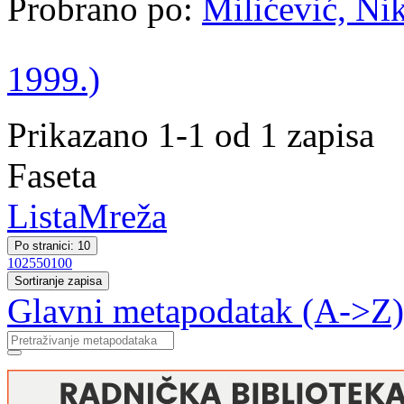
Probrano po:
Milićević, Nik
1999.)
Prikazano 1-1 od 1 zapisa
Faseta
Lista
Mreža
Po stranici: 10
10
25
50
100
Sortiranje zapisa
Glavni metapodatak (A->Z)