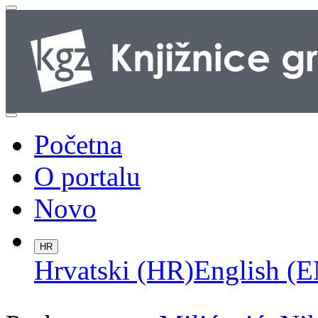
Početna
O portalu
Novo
HR
Hrvatski (HR)
English (E