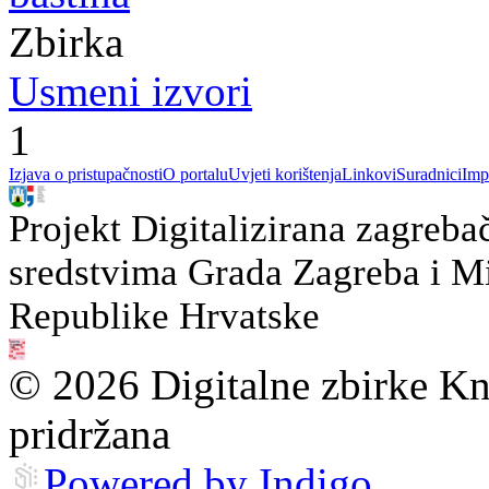
Zbirka
Usmeni izvori
1
Izjava o pristupačnosti
O portalu
Uvjeti korištenja
Linkovi
Suradnici
Imp
Projekt Digitalizirana zagreba
sredstvima Grada Zagreba i Min
Republike Hrvatske
© 2026 Digitalne zbirke Kn
pridržana
Powered by Indigo